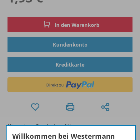
In den Warenkorb
Kundenkonto
Kreditkarte
Hinweis zu Sonderkonditionen
Bei Bezahlung über Paypal und Kreditkarte können
Willkommen bei Westermann