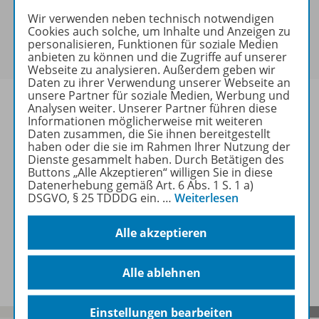
keine Sonderkonditionen gewährt werden.
Wir verwenden neben technisch notwendigen
Sie haben ein passendes
Spar-Paket
?
Cookies auch solche, um Inhalte und Anzeigen zu
Um den für Sie gültigen Preis zu sehen,
melden Sie
personalisieren, Funktionen für soziale Medien
sich bitte an
.
anbieten zu können und die Zugriffe auf unserer
Webseite zu analysieren. Außerdem geben wir
Daten zu ihrer Verwendung unserer Webseite an
unsere Partner für soziale Medien, Werbung und
Analysen weiter. Unserer Partner führen diese
Informationen möglicherweise mit weiteren
Daten zusammen, die Sie ihnen bereitgestellt
Informationen
haben oder die sie im Rahmen Ihrer Nutzung der
Dienste gesammelt haben. Durch Betätigen des
Buttons „Alle Akzeptieren“ willigen Sie in diese
Datenerhebung gemäß Art. 6 Abs. 1 S. 1 a)
DSGVO, § 25 TDDDG ein.
…
Weiterlesen
Weitere Inhalte der Ausgabe
Alle akzeptieren
Spar-Pakete
Alle ablehnen
Einstellungen bearbeiten