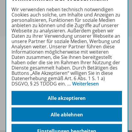
keine Sonderkonditionen gewährt werden.
Wir verwenden neben technisch notwendigen
Sie haben ein passendes
Spar-Paket
?
Cookies auch solche, um Inhalte und Anzeigen zu
Um den für Sie gültigen Preis zu sehen,
melden Sie
personalisieren, Funktionen für soziale Medien
anbieten zu können und die Zugriffe auf unserer
sich bitte an
.
Webseite zu analysieren. Außerdem geben wir
Daten zu ihrer Verwendung unserer Webseite an
unsere Partner für soziale Medien, Werbung und
Analysen weiter. Unserer Partner führen diese
Informationen möglicherweise mit weiteren
Daten zusammen, die Sie ihnen bereitgestellt
haben oder die sie im Rahmen Ihrer Nutzung der
Informationen
Dienste gesammelt haben. Durch Betätigen des
Buttons „Alle Akzeptieren“ willigen Sie in diese
Datenerhebung gemäß Art. 6 Abs. 1 S. 1 a)
DSGVO, § 25 TDDDG ein.
…
Weiterlesen
Weitere Inhalte der Ausgabe
Alle akzeptieren
Spar-Pakete
Alle ablehnen
Einstellungen bearbeiten