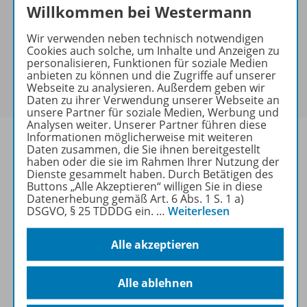
Willkommen bei Westermann
Hinweis zu Sonderkonditionen
Bei Bezahlung über Paypal und Kreditkarte können
Wir verwenden neben technisch notwendigen
keine Sonderkonditionen gewährt werden.
Cookies auch solche, um Inhalte und Anzeigen zu
Sie haben ein passendes
Spar-Paket
?
personalisieren, Funktionen für soziale Medien
anbieten zu können und die Zugriffe auf unserer
Um den für Sie gültigen Preis zu sehen,
melden Sie
Webseite zu analysieren. Außerdem geben wir
sich bitte an
.
Daten zu ihrer Verwendung unserer Webseite an
unsere Partner für soziale Medien, Werbung und
Analysen weiter. Unserer Partner führen diese
Informationen möglicherweise mit weiteren
Daten zusammen, die Sie ihnen bereitgestellt
haben oder die sie im Rahmen Ihrer Nutzung der
Dienste gesammelt haben. Durch Betätigen des
Informationen
Buttons „Alle Akzeptieren“ willigen Sie in diese
Datenerhebung gemäß Art. 6 Abs. 1 S. 1 a)
DSGVO, § 25 TDDDG ein.
…
Weiterlesen
Weitere Inhalte der Ausgabe
Alle akzeptieren
Alle ablehnen
Spar-Pakete