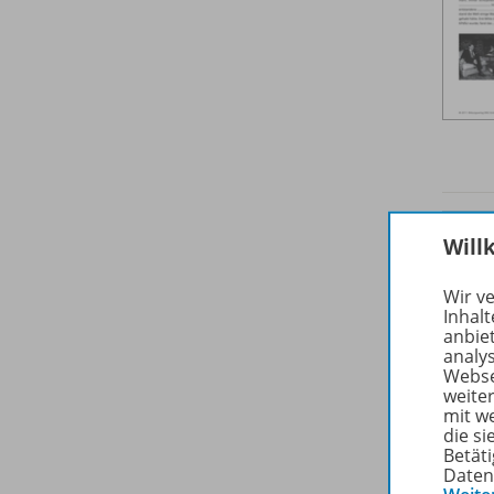
Will
Wir v
Inhalt
anbie
analy
Webse
weite
mit w
die s
Betäti
Daten