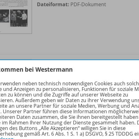
Dateiformat:
PDF-Dokument
Die gesetzliche Sozialversicherung
kommen bei Westermann
Gehaltsabrechnung -
OD10
Krankenversicherung -
erwenden neben technisch notwendigen Cookies auch solc
Pflegeversicherung (Arbeitsblatt)
e und Anzeigen zu personalisieren, Funktionen für soziale 
ten zu können und die Zugriffe auf unserer Webseite zu
sieren. Außerdem geben wir Daten zu ihrer Verwendung un
Sofort verfügbar
ite an unsere Partner für soziale Medien, Werbung und An
Dateiformat:
PDF-Dokument
r. Unserer Partner führen diese Informationen möglicherwe
eiteren Daten zusammen, die Sie ihnen bereitgestellt haben
ie im Rahmen Ihrer Nutzung der Dienste gesammelt haben. 
gen des Buttons „Alle Akzeptieren“ willigen Sie in diese
erhebung gemäß Art. 6 Abs. 1 S. 1 a) DSGVO, § 25 TDDDG e