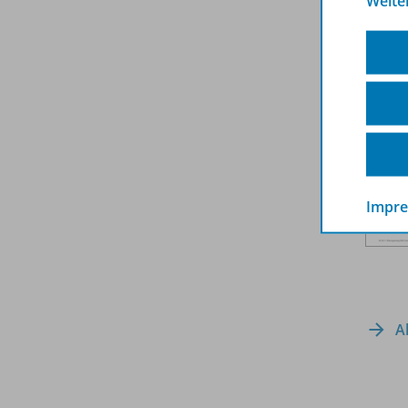
Weite
Impr
A