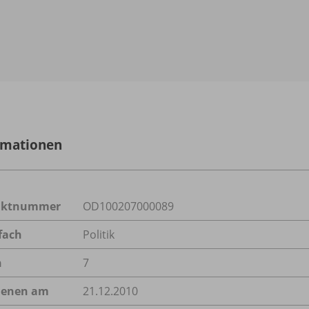
rmationen
uktnummer
OD100207000089
fach
Politik
n
7
ienen am
21.12.2010