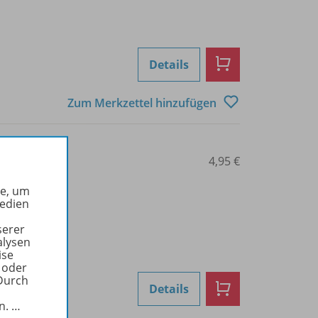
Details
Zum Merkzettel hinzufügen
0207000088
4,95 €
he, um
Medien
serer
alysen
ise
 oder
Durch
Details
in.
…