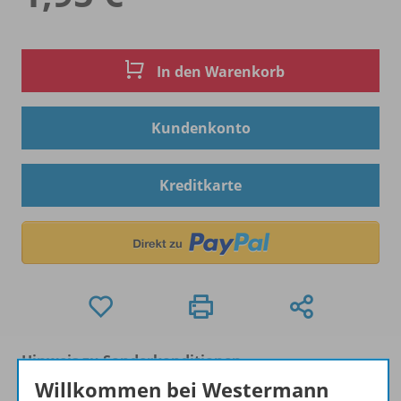
In den Warenkorb
Kundenkonto
Kreditkarte
Hinweis zu Sonderkonditionen
Bei Bezahlung über Paypal und Kreditkarte können
Willkommen bei Westermann