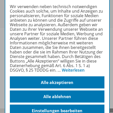
keine Sonderkonditionen gewährt werden.
Wir verwenden neben technisch notwendigen
Sie haben ein passendes
Spar-Paket
?
Cookies auch solche, um Inhalte und Anzeigen zu
Um den für Sie gültigen Preis zu sehen,
melden Sie
personalisieren, Funktionen für soziale Medien
sich bitte an
.
anbieten zu können und die Zugriffe auf unserer
Webseite zu analysieren. Außerdem geben wir
Daten zu ihrer Verwendung unserer Webseite an
unsere Partner für soziale Medien, Werbung und
Analysen weiter. Unserer Partner führen diese
Informationen möglicherweise mit weiteren
Daten zusammen, die Sie ihnen bereitgestellt
Informationen
haben oder die sie im Rahmen Ihrer Nutzung der
Dienste gesammelt haben. Durch Betätigen des
Buttons „Alle Akzeptieren“ willigen Sie in diese
Datenerhebung gemäß Art. 6 Abs. 1 S. 1 a)
DSGVO, § 25 TDDDG ein.
…
Weiterlesen
Weitere Inhalte der Ausgabe
Alle akzeptieren
Spar-Pakete
Alle ablehnen
Einstellungen bearbeiten