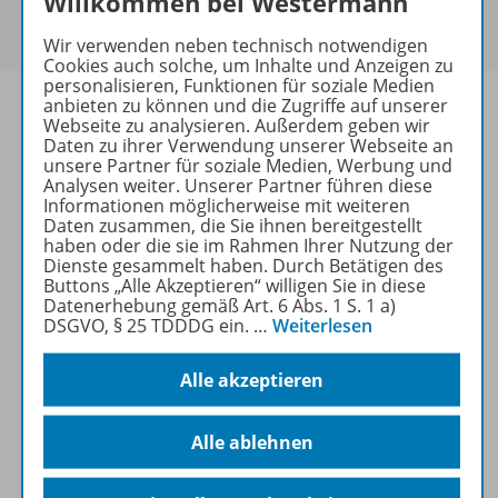
Willkommen bei Westermann
Um den für Sie gültigen Preis zu sehen,
melden Sie
sich bitte an
.
Wir verwenden neben technisch notwendigen
Cookies auch solche, um Inhalte und Anzeigen zu
personalisieren, Funktionen für soziale Medien
anbieten zu können und die Zugriffe auf unserer
Webseite zu analysieren. Außerdem geben wir
Daten zu ihrer Verwendung unserer Webseite an
unsere Partner für soziale Medien, Werbung und
Informationen
Analysen weiter. Unserer Partner führen diese
Informationen möglicherweise mit weiteren
Daten zusammen, die Sie ihnen bereitgestellt
haben oder die sie im Rahmen Ihrer Nutzung der
Weitere Inhalte der Ausgabe
Dienste gesammelt haben. Durch Betätigen des
Buttons „Alle Akzeptieren“ willigen Sie in diese
Datenerhebung gemäß Art. 6 Abs. 1 S. 1 a)
DSGVO, § 25 TDDDG ein.
…
Weiterlesen
Ergänzende Materialien
Alle akzeptieren
Spar-Pakete
Alle ablehnen