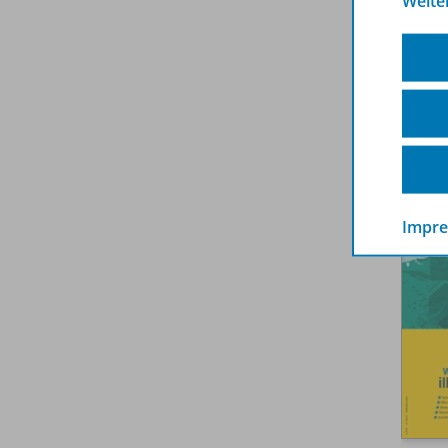
Weite
Impr