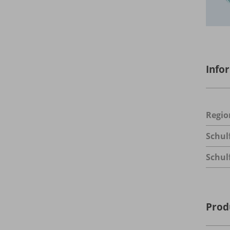
Info
Regio
Schul
Schul
Prod