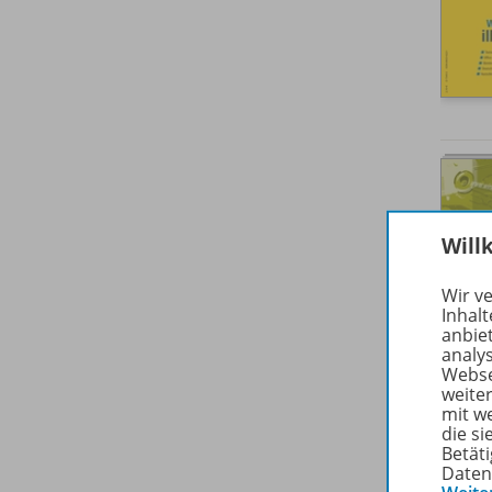
Will
Wir v
Inhalt
anbie
analy
Webse
weite
mit w
die s
Betäti
Daten