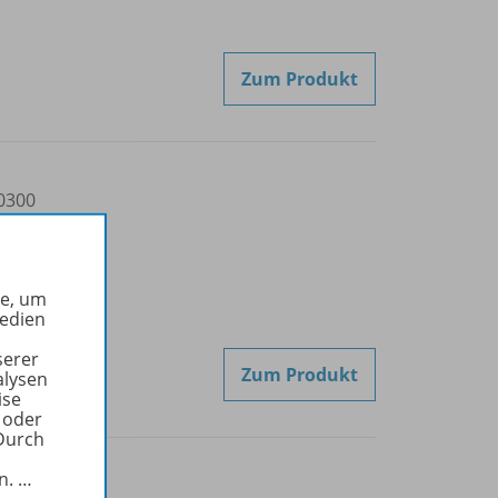
Zum Produkt
0300
he, um
Medien
serer
Zum Produkt
alysen
ise
 oder
Durch
in.
…
0400