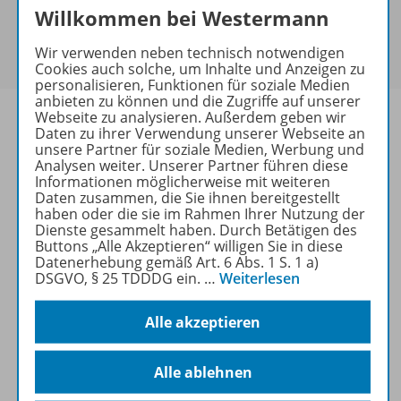
Sie haben ein passendes
Spar-Paket
?
Willkommen bei Westermann
Um den für Sie gültigen Preis zu sehen,
melden Sie
Wir verwenden neben technisch notwendigen
sich bitte an
.
Cookies auch solche, um Inhalte und Anzeigen zu
personalisieren, Funktionen für soziale Medien
anbieten zu können und die Zugriffe auf unserer
Webseite zu analysieren. Außerdem geben wir
Daten zu ihrer Verwendung unserer Webseite an
unsere Partner für soziale Medien, Werbung und
Analysen weiter. Unserer Partner führen diese
Informationen
Informationen möglicherweise mit weiteren
Daten zusammen, die Sie ihnen bereitgestellt
haben oder die sie im Rahmen Ihrer Nutzung der
Dienste gesammelt haben. Durch Betätigen des
Weitere Inhalte der Ausgabe
Buttons „Alle Akzeptieren“ willigen Sie in diese
Datenerhebung gemäß Art. 6 Abs. 1 S. 1 a)
DSGVO, § 25 TDDDG ein.
…
Weiterlesen
Ergänzende Materialien
Alle akzeptieren
Alle ablehnen
Spar-Pakete