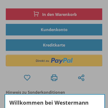
In den Warenkorb
Kundenkonto
Kreditkarte
Hinweis zu Sonderkonditionen
Bei Bezahlung über Paypal und Kreditkarte können
Willkommen bei Westermann
keine Sonderkonditionen gewährt werden.