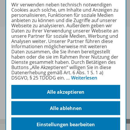
Sie haben ein passendes
Spar-Paket
?
Wir verwenden neben technisch notwendigen
Um den für Sie gültigen Preis zu sehen,
melden Sie
Cookies auch solche, um Inhalte und Anzeigen zu
personalisieren, Funktionen für soziale Medien
sich bitte an
.
anbieten zu können und die Zugriffe auf unserer
Webseite zu analysieren. Außerdem geben wir
Daten zu ihrer Verwendung unserer Webseite an
unsere Partner für soziale Medien, Werbung und
Analysen weiter. Unserer Partner führen diese
Informationen möglicherweise mit weiteren
Daten zusammen, die Sie ihnen bereitgestellt
Informationen
haben oder die sie im Rahmen Ihrer Nutzung der
Dienste gesammelt haben. Durch Betätigen des
Buttons „Alle Akzeptieren“ willigen Sie in diese
Datenerhebung gemäß Art. 6 Abs. 1 S. 1 a)
Weitere Inhalte der Ausgabe
DSGVO, § 25 TDDDG ein.
…
Weiterlesen
Alle akzeptieren
Spar-Pakete
Alle ablehnen
Einstellungen bearbeiten