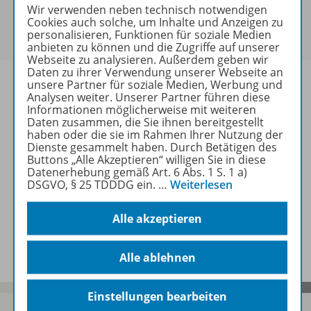
Sie haben ein passendes
Spar-Paket
?
Wir verwenden neben technisch notwendigen
Um den für Sie gültigen Preis zu sehen,
melden Sie
Cookies auch solche, um Inhalte und Anzeigen zu
personalisieren, Funktionen für soziale Medien
sich bitte an
.
anbieten zu können und die Zugriffe auf unserer
Webseite zu analysieren. Außerdem geben wir
Daten zu ihrer Verwendung unserer Webseite an
unsere Partner für soziale Medien, Werbung und
Analysen weiter. Unserer Partner führen diese
Informationen möglicherweise mit weiteren
Daten zusammen, die Sie ihnen bereitgestellt
Informationen
haben oder die sie im Rahmen Ihrer Nutzung der
Dienste gesammelt haben. Durch Betätigen des
Buttons „Alle Akzeptieren“ willigen Sie in diese
Datenerhebung gemäß Art. 6 Abs. 1 S. 1 a)
Weitere Inhalte der Ausgabe
DSGVO, § 25 TDDDG ein.
…
Weiterlesen
Alle akzeptieren
Spar-Pakete
Alle ablehnen
Einstellungen bearbeiten