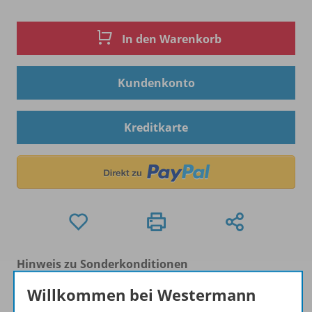
In den Warenkorb
Kundenkonto
Kreditkarte
Hinweis zu Sonderkonditionen
Bei Bezahlung über Paypal und Kreditkarte können
Willkommen bei Westermann
keine Sonderkonditionen gewährt werden.