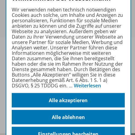
keine Sonderkonditionen gewährt werden.
Wir verwenden neben technisch notwendigen
Sie haben ein passendes
Spar-Paket
?
Cookies auch solche, um Inhalte und Anzeigen zu
Um den für Sie gültigen Preis zu sehen,
melden Sie
personalisieren, Funktionen für soziale Medien
anbieten zu können und die Zugriffe auf unserer
sich bitte an
.
Webseite zu analysieren. Außerdem geben wir
Daten zu ihrer Verwendung unserer Webseite an
unsere Partner für soziale Medien, Werbung und
Analysen weiter. Unserer Partner führen diese
Informationen möglicherweise mit weiteren
Daten zusammen, die Sie ihnen bereitgestellt
haben oder die sie im Rahmen Ihrer Nutzung der
Informationen
Dienste gesammelt haben. Durch Betätigen des
Buttons „Alle Akzeptieren“ willigen Sie in diese
Datenerhebung gemäß Art. 6 Abs. 1 S. 1 a)
DSGVO, § 25 TDDDG ein.
…
Weiterlesen
Weitere Inhalte der Ausgabe
Alle akzeptieren
Spar-Pakete
Alle ablehnen
Einstellungen bearbeiten