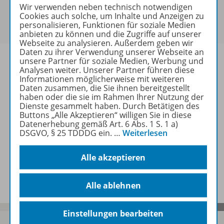
Sie haben ein passendes
Spar-Paket
?
Wir verwenden neben technisch notwendigen
Um den für Sie gültigen Preis zu sehen,
melden Sie
Cookies auch solche, um Inhalte und Anzeigen zu
personalisieren, Funktionen für soziale Medien
sich bitte an
.
anbieten zu können und die Zugriffe auf unserer
Webseite zu analysieren. Außerdem geben wir
Daten zu ihrer Verwendung unserer Webseite an
unsere Partner für soziale Medien, Werbung und
Analysen weiter. Unserer Partner führen diese
Informationen möglicherweise mit weiteren
Daten zusammen, die Sie ihnen bereitgestellt
Informationen
haben oder die sie im Rahmen Ihrer Nutzung der
Dienste gesammelt haben. Durch Betätigen des
Buttons „Alle Akzeptieren“ willigen Sie in diese
Datenerhebung gemäß Art. 6 Abs. 1 S. 1 a)
Weitere Inhalte der Ausgabe
DSGVO, § 25 TDDDG ein.
…
Weiterlesen
Alle akzeptieren
Spar-Pakete
Alle ablehnen
Einstellungen bearbeiten