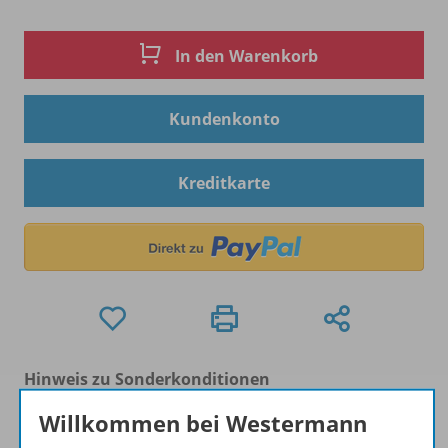
In den Warenkorb
Kundenkonto
Kreditkarte
Hinweis zu Sonderkonditionen
Bei Bezahlung über Paypal und Kreditkarte können
Willkommen bei Westermann
keine Sonderkonditionen gewährt werden.