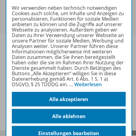
keine Sonderkonditionen gewährt werden.
Wir verwenden neben technisch notwendigen
Sie haben ein passendes
Spar-Paket
?
Cookies auch solche, um Inhalte und Anzeigen zu
Um den für Sie gültigen Preis zu sehen,
melden Sie
personalisieren, Funktionen für soziale Medien
sich bitte an
.
anbieten zu können und die Zugriffe auf unserer
Webseite zu analysieren. Außerdem geben wir
Daten zu ihrer Verwendung unserer Webseite an
unsere Partner für soziale Medien, Werbung und
Analysen weiter. Unserer Partner führen diese
Informationen möglicherweise mit weiteren
Daten zusammen, die Sie ihnen bereitgestellt
Informationen
haben oder die sie im Rahmen Ihrer Nutzung der
Dienste gesammelt haben. Durch Betätigen des
Buttons „Alle Akzeptieren“ willigen Sie in diese
Datenerhebung gemäß Art. 6 Abs. 1 S. 1 a)
DSGVO, § 25 TDDDG ein.
…
Weiterlesen
Weitere Inhalte der Ausgabe
Alle akzeptieren
Spar-Pakete
Alle ablehnen
Einstellungen bearbeiten