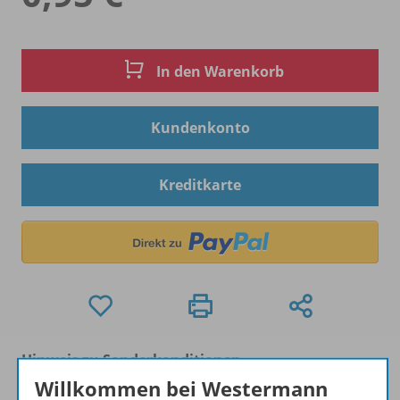
In den Warenkorb
Kundenkonto
Kreditkarte
Hinweis zu Sonderkonditionen
Bei Bezahlung über Paypal und Kreditkarte können
Willkommen bei Westermann