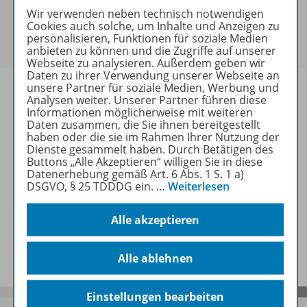
Sie haben ein passendes
Spar-Paket
?
Wir verwenden neben technisch notwendigen
Cookies auch solche, um Inhalte und Anzeigen zu
Um den für Sie gültigen Preis zu sehen,
melden Sie
personalisieren, Funktionen für soziale Medien
sich bitte an
.
anbieten zu können und die Zugriffe auf unserer
Webseite zu analysieren. Außerdem geben wir
Daten zu ihrer Verwendung unserer Webseite an
unsere Partner für soziale Medien, Werbung und
Analysen weiter. Unserer Partner führen diese
Informationen möglicherweise mit weiteren
Daten zusammen, die Sie ihnen bereitgestellt
Informationen
haben oder die sie im Rahmen Ihrer Nutzung der
Dienste gesammelt haben. Durch Betätigen des
Buttons „Alle Akzeptieren“ willigen Sie in diese
Datenerhebung gemäß Art. 6 Abs. 1 S. 1 a)
Weitere Inhalte der Ausgabe
DSGVO, § 25 TDDDG ein.
…
Weiterlesen
Alle akzeptieren
Spar-Pakete
Alle ablehnen
Einstellungen bearbeiten