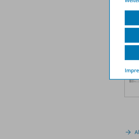
Weite
Impr
A