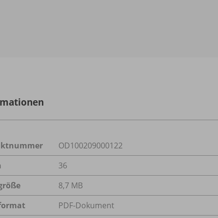
rmationen
uktnummer
OD100209000122
n
36
größe
8,7 MB
format
PDF-Dokument