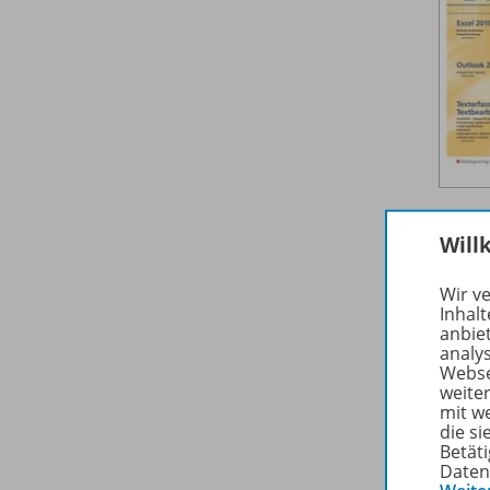
Will
Wir v
Inhalt
anbie
analy
Webse
weite
mit w
die s
Betäti
Daten