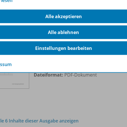
rlesen
Alle akzeptieren
Excel 2010
Alle ablehnen
Entgeltabrechnung für die
OD10
Mitarbeiter der Brauerei
Einstellungen bearbeiten
Guldenburg
essum
Sofort verfügbar
Dateiformat:
PDF-Dokument
lle 6 Inhalte dieser Ausgabe anzeigen