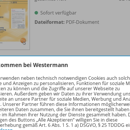
Sofort verfügbar
Dateiformat:
PDF-Dokument
kommen bei Westermann
Excel 2010
erwenden neben technisch notwendigen Cookies auch solc
e und Anzeigen zu personalisieren, Funktionen für soziale 
Rückwärtskalkulation
OD10
ten zu können und die Zugriffe auf unserer Webseite zu
sieren. Außerdem geben wir Daten zu ihrer Verwendung un
Sofort verfügbar
ite an unsere Partner für soziale Medien, Werbung und An
r. Unserer Partner führen diese Informationen möglicherwe
Dateiformat:
PDF-Dokument
eiteren Daten zusammen, die Sie ihnen bereitgestellt haben
ie im Rahmen Ihrer Nutzung der Dienste gesammelt haben. 
gen des Buttons „Alle Akzeptieren“ willigen Sie in diese
erhebung gemäß Art. 6 Abs. 1 S. 1 a) DSGVO, § 25 TDDDG e