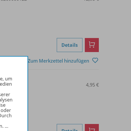
Details
Zum Merkzettel hinzufügen
he, um
Medien
0209000118
4,95 €
serer
alysen
ise
 oder
Durch
in.
…