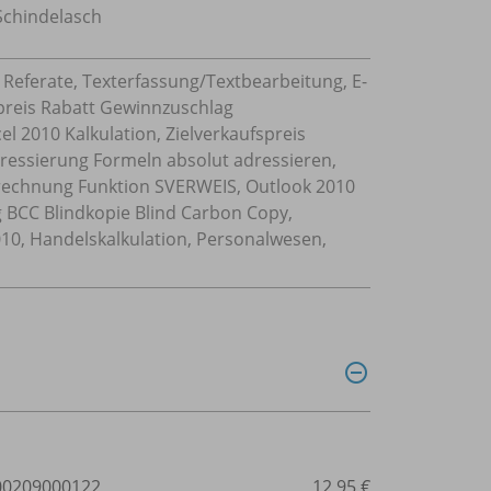
Schindelasch
e, Referate, Texterfassung/Textbearbeitung, E-
spreis Rabatt Gewinnzuschlag
l 2010 Kalkulation, Zielverkaufspreis
ressierung Formeln absolut adressieren,
rechnung Funktion SVERWEIS, Outlook 2010
g BCC Blindkopie Blind Carbon Copy,
010, Handelskalkulation, Personalwesen,
0209000122
12,95 €