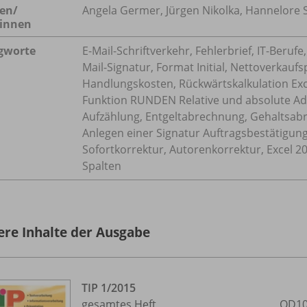
en/
Angela Germer, Jürgen Nikolka, Hannelore 
innen
gworte
E-Mail-Schriftverkehr, Fehlerbrief, IT-Beruf
Mail-Signatur, Format Initial, Nettoverkauf
Handlungskosten, Rückwärtskalkulation Exce
Funktion RUNDEN Relative und absolute Ad
Aufzählung, Entgeltabrechnung, Gehaltsab
Anlegen einer Signatur Auftragsbestätigun
Sofortkorrektur, Autorenkorrektur, Excel 2
Spalten
ere Inhalte der Ausgabe
TIP 1/
2015
gesamtes Heft
OD10