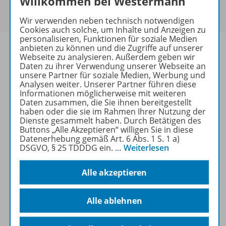
Willkommen bei Westermann
Um den für Sie gültigen Preis zu sehen,
melden Sie
sich bitte an
.
Wir verwenden neben technisch notwendigen
Cookies auch solche, um Inhalte und Anzeigen zu
personalisieren, Funktionen für soziale Medien
anbieten zu können und die Zugriffe auf unserer
Webseite zu analysieren. Außerdem geben wir
Daten zu ihrer Verwendung unserer Webseite an
unsere Partner für soziale Medien, Werbung und
Informationen
Analysen weiter. Unserer Partner führen diese
Informationen möglicherweise mit weiteren
Daten zusammen, die Sie ihnen bereitgestellt
haben oder die sie im Rahmen Ihrer Nutzung der
Weitere Inhalte der Ausgabe
Dienste gesammelt haben. Durch Betätigen des
Buttons „Alle Akzeptieren“ willigen Sie in diese
Datenerhebung gemäß Art. 6 Abs. 1 S. 1 a)
DSGVO, § 25 TDDDG ein.
…
Weiterlesen
Ergänzende Materialien
Alle akzeptieren
Spar-Pakete
Alle ablehnen