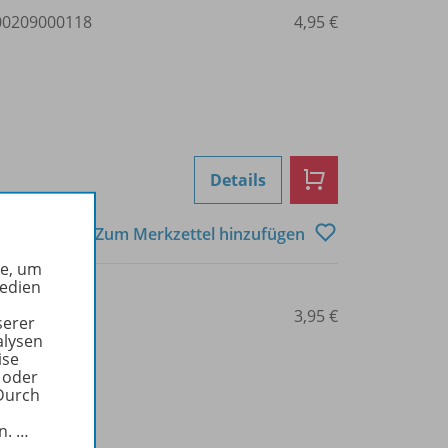
0209000118
4,95 €
Details
Zum Merkzettel hinzufügen
he, um
Medien
0209000119
3,95 €
serer
alysen
ise
 oder
Durch
in.
…