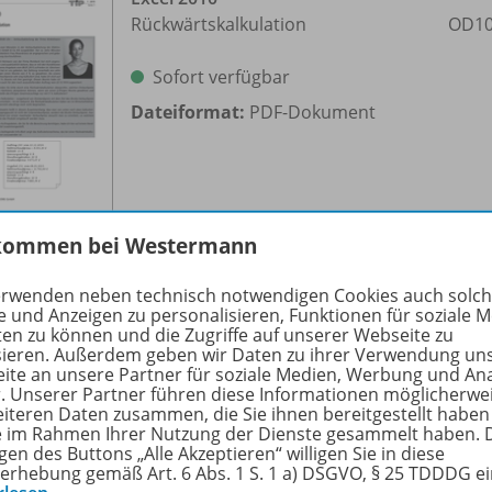
Rückwärtskalkulation
OD10
Sofort verfügbar
Dateiformat:
PDF-Dokument
kommen bei Westermann
erwenden neben technisch notwendigen Cookies auch solc
e und Anzeigen zu personalisieren, Funktionen für soziale 
Excel 2010
ten zu können und die Zugriffe auf unserer Webseite zu
Entgeltabrechnung für die
OD10
sieren. Außerdem geben wir Daten zu ihrer Verwendung un
Mitarbeiter der Brauerei
ite an unsere Partner für soziale Medien, Werbung und An
r. Unserer Partner führen diese Informationen möglicherwe
Guldenburg
eiteren Daten zusammen, die Sie ihnen bereitgestellt haben
ie im Rahmen Ihrer Nutzung der Dienste gesammelt haben. 
Sofort verfügbar
gen des Buttons „Alle Akzeptieren“ willigen Sie in diese
erhebung gemäß Art. 6 Abs. 1 S. 1 a) DSGVO, § 25 TDDDG e
Dateiformat:
PDF-Dokument