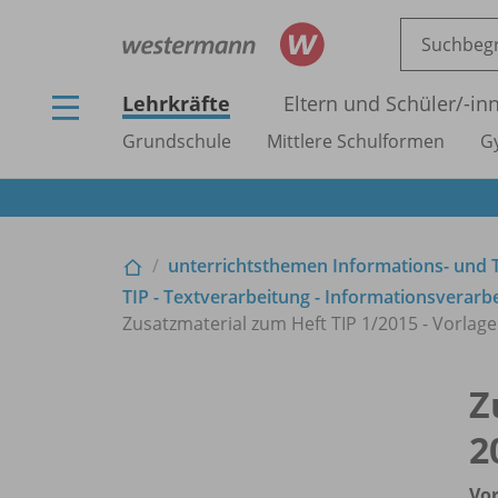
Lehrkräfte
Eltern und Schüler/
-in
Grundschule
Mittlere Schulformen
G
unterrichtsthemen Informations- und Te
TIP - Textverarbeitung - Informationsverarbe
Zusatzmaterial zum Heft TIP 1/
2015 - Vorlag
Z
2
Vo