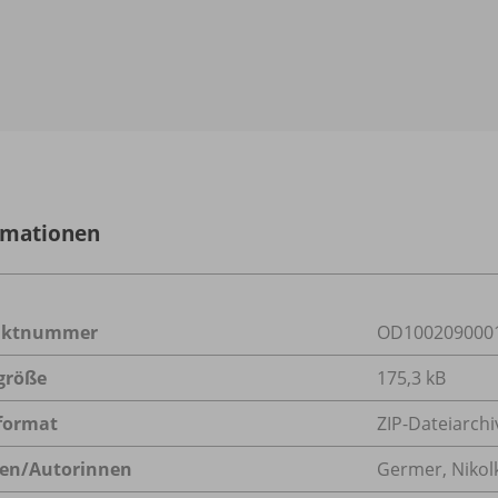
rmationen
uktnummer
OD100209000
größe
175,3 kB
format
ZIP-Dateiarchi
en/
Autorinnen
Germer, Nikol