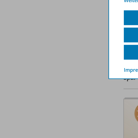
Weite
A
Impr
Spar