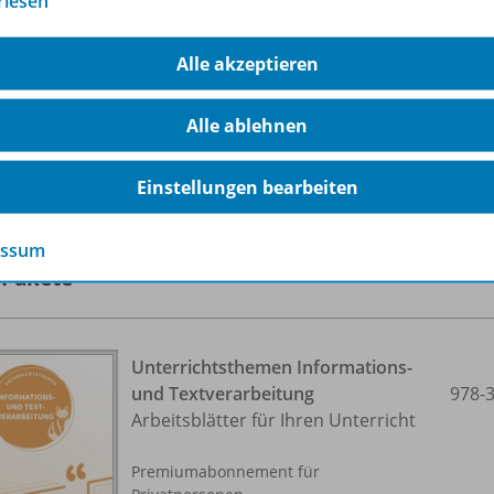
rlesen
Alle akzeptieren
Alle ablehnen
lle 6 Inhalte dieser Ausgabe anzeigen
Einstellungen bearbeiten
essum
-Pakete
Unterrichtsthemen Informations-
und Textverarbeitung
978-
Arbeitsblätter für Ihren Unterricht
Premiumabonnement für