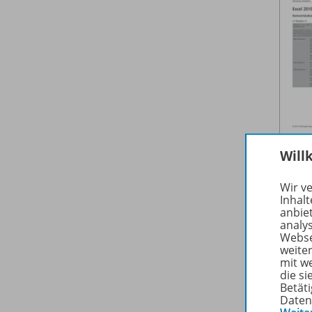
Will
Wir v
Inhalt
anbie
analy
Webse
weite
mit w
die s
Betäti
Daten