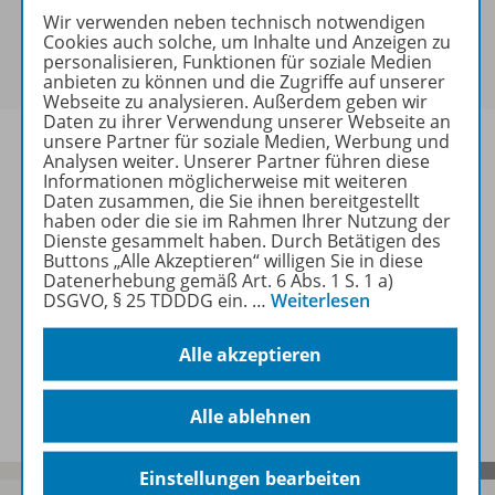
Sie haben ein passendes
Spar-Paket
?
Wir verwenden neben technisch notwendigen
Cookies auch solche, um Inhalte und Anzeigen zu
Um den für Sie gültigen Preis zu sehen,
melden Sie
personalisieren, Funktionen für soziale Medien
sich bitte an
.
anbieten zu können und die Zugriffe auf unserer
Webseite zu analysieren. Außerdem geben wir
Daten zu ihrer Verwendung unserer Webseite an
unsere Partner für soziale Medien, Werbung und
Analysen weiter. Unserer Partner führen diese
Informationen möglicherweise mit weiteren
Daten zusammen, die Sie ihnen bereitgestellt
Informationen
haben oder die sie im Rahmen Ihrer Nutzung der
Dienste gesammelt haben. Durch Betätigen des
Buttons „Alle Akzeptieren“ willigen Sie in diese
Datenerhebung gemäß Art. 6 Abs. 1 S. 1 a)
Weitere Inhalte der Ausgabe
DSGVO, § 25 TDDDG ein.
…
Weiterlesen
Alle akzeptieren
Spar-Pakete
Alle ablehnen
Einstellungen bearbeiten