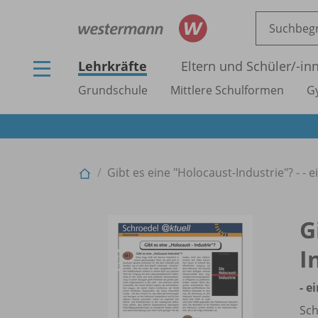
Lehrkräfte
Eltern und Schüler/
-in
Grundschule
Mittlere Schulformen
G
Gibt es eine "Holocaust-Industrie"? - 
G
I
- e
Sch