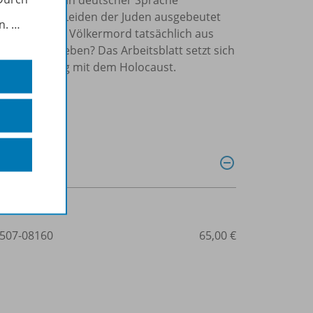
int: "Wie das Leiden der Juden ausgebeutet
in.
…
sozialistische Völkermord tatsächlich aus
kultur" betrieben? Das Arbeitsblatt setzt sich
utigen Umgang mit dem Holocaust.
507-08160
65,00 €