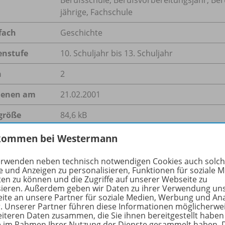
jährige, Fachschule
fach
Geschichte
enstufe
10. Schuljahr bis 13. Schuljahr
n
2
ienen am
21.02.2001
größe
84,6 kB
format
PDF-Dokument
kommen bei Westermann
erwenden neben technisch notwendigen Cookies auch solc
e und Anzeigen zu personalisieren, Funktionen für soziale 
ten zu können und die Zugriffe auf unserer Webseite zu
hreibung
sieren. Außerdem geben wir Daten zu ihrer Verwendung un
ite an unsere Partner für soziale Medien, Werbung und An
r. Unserer Partner führen diese Informationen möglicherwe
eiteren Daten zusammen, die Sie ihnen bereitgestellt haben
ie im Rahmen Ihrer Nutzung der Dienste gesammelt haben. 
Frage stellt Norman Finkelstein in seinem gleichnamigen We