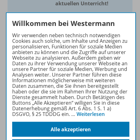
aktuellen Unterricht!
Mit Schroedel aktuell bieten
Willkommen bei Westermann
wir Ihnen einen Service, um
Ihren Unterricht aktuell und
Wir verwenden neben technisch notwendigen
einfach zu gestalten. Jede
Cookies auch solche, um Inhalte und Anzeigen zu
Woche drei bis vier
personalisieren, Funktionen für soziale Medien
anbieten zu können und die Zugriffe auf unserer
Neuerscheinungen mit
Webseite zu analysieren. Außerdem geben wir
großem Online Archiv.
Daten zu ihrer Verwendung unserer Webseite an
unsere Partner für soziale Medien, Werbung und
Analysen weiter. Unserer Partner führen diese
Mehr erfahren
Informationen möglicherweise mit weiteren
Daten zusammen, die Sie ihnen bereitgestellt
haben oder die sie im Rahmen Ihrer Nutzung der
Dienste gesammelt haben. Durch Betätigen des
Buttons „Alle Akzeptieren“ willigen Sie in diese
Datenerhebung gemäß Art. 6 Abs. 1 S. 1 a)
DSGVO, § 25 TDDDG ein.
…
Weiterlesen
Informationen
Alle akzeptieren