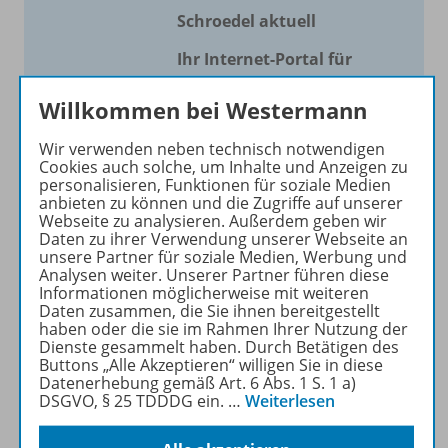
Schroedel aktuell
Ihr Internet-Portal für
aktuellen Unterricht!
Willkommen bei Westermann
Mit Schroedel aktuell bieten
wir Ihnen einen Service, um
Wir verwenden neben technisch notwendigen
Cookies auch solche, um Inhalte und Anzeigen zu
Ihren Unterricht aktuell und
personalisieren, Funktionen für soziale Medien
einfach zu gestalten. Jede
anbieten zu können und die Zugriffe auf unserer
Woche drei bis vier
Webseite zu analysieren. Außerdem geben wir
Daten zu ihrer Verwendung unserer Webseite an
Neuerscheinungen mit
unsere Partner für soziale Medien, Werbung und
großem Online Archiv.
Analysen weiter. Unserer Partner führen diese
Informationen möglicherweise mit weiteren
Daten zusammen, die Sie ihnen bereitgestellt
Mehr erfahren
haben oder die sie im Rahmen Ihrer Nutzung der
Dienste gesammelt haben. Durch Betätigen des
Buttons „Alle Akzeptieren“ willigen Sie in diese
Datenerhebung gemäß Art. 6 Abs. 1 S. 1 a)
DSGVO, § 25 TDDDG ein.
…
Weiterlesen