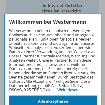
Ihr Internet-Portal für
aktuellen Unterricht!
Mit Schroedel aktuell bieten
Willkommen bei Westermann
wir Ihnen einen Service, um
Wir verwenden neben technisch notwendigen
Ihren Unterricht aktuell und
Cookies auch solche, um Inhalte und Anzeigen zu
einfach zu gestalten. Jede
personalisieren, Funktionen für soziale Medien
Woche drei bis vier
anbieten zu können und die Zugriffe auf unserer
Webseite zu analysieren. Außerdem geben wir
Neuerscheinungen mit
Daten zu ihrer Verwendung unserer Webseite an
großem Online Archiv.
unsere Partner für soziale Medien, Werbung und
Analysen weiter. Unserer Partner führen diese
Informationen möglicherweise mit weiteren
Mehr erfahren
Daten zusammen, die Sie ihnen bereitgestellt
haben oder die sie im Rahmen Ihrer Nutzung der
Dienste gesammelt haben. Durch Betätigen des
Buttons „Alle Akzeptieren“ willigen Sie in diese
Datenerhebung gemäß Art. 6 Abs. 1 S. 1 a)
DSGVO, § 25 TDDDG ein.
…
Weiterlesen
Informationen
Alle akzeptieren