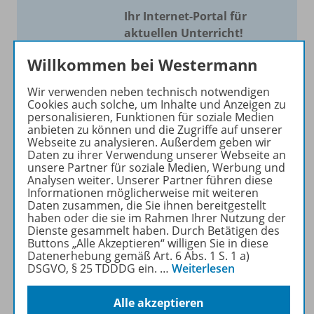
Ihr Internet-Portal für
aktuellen Unterricht!
Mit Schroedel aktuell bieten
Willkommen bei Westermann
wir Ihnen einen Service, um
Wir verwenden neben technisch notwendigen
Ihren Unterricht aktuell und
Cookies auch solche, um Inhalte und Anzeigen zu
einfach zu gestalten. Jede
personalisieren, Funktionen für soziale Medien
Woche drei bis vier
anbieten zu können und die Zugriffe auf unserer
Webseite zu analysieren. Außerdem geben wir
Neuerscheinungen mit
Daten zu ihrer Verwendung unserer Webseite an
großem Online Archiv.
unsere Partner für soziale Medien, Werbung und
Analysen weiter. Unserer Partner führen diese
Informationen möglicherweise mit weiteren
Mehr erfahren
Daten zusammen, die Sie ihnen bereitgestellt
haben oder die sie im Rahmen Ihrer Nutzung der
Dienste gesammelt haben. Durch Betätigen des
Buttons „Alle Akzeptieren“ willigen Sie in diese
Datenerhebung gemäß Art. 6 Abs. 1 S. 1 a)
DSGVO, § 25 TDDDG ein.
…
Weiterlesen
Informationen
Alle akzeptieren