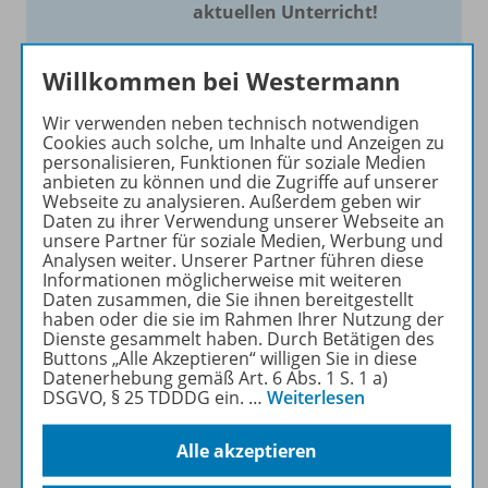
aktuellen Unterricht!
Mit Schroedel aktuell bieten
Willkommen bei Westermann
wir Ihnen einen Service, um
Ihren Unterricht aktuell und
Wir verwenden neben technisch notwendigen
einfach zu gestalten. Jede
Cookies auch solche, um Inhalte und Anzeigen zu
Woche drei bis vier
personalisieren, Funktionen für soziale Medien
anbieten zu können und die Zugriffe auf unserer
Neuerscheinungen mit
Webseite zu analysieren. Außerdem geben wir
großem Online Archiv.
Daten zu ihrer Verwendung unserer Webseite an
unsere Partner für soziale Medien, Werbung und
Analysen weiter. Unserer Partner führen diese
Mehr erfahren
Informationen möglicherweise mit weiteren
Daten zusammen, die Sie ihnen bereitgestellt
haben oder die sie im Rahmen Ihrer Nutzung der
Dienste gesammelt haben. Durch Betätigen des
Buttons „Alle Akzeptieren“ willigen Sie in diese
Datenerhebung gemäß Art. 6 Abs. 1 S. 1 a)
DSGVO, § 25 TDDDG ein.
…
Weiterlesen
Informationen
Alle akzeptieren