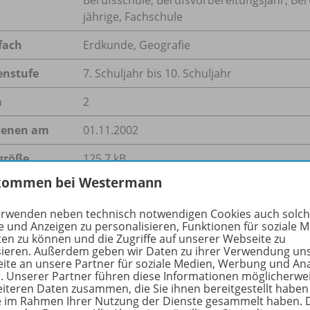
jährige, Fachschule
fach
Erdkunde
,
Geografie
enstufe
7. Schuljahr bis 10. Schuljahr
n
2
ienen am
01.11.2002
größe
125,7 kB
kommen bei Westermann
format
PDF-Dokument
erwenden neben technisch notwendigen Cookies auch solc
e und Anzeigen zu personalisieren, Funktionen für soziale 
ten zu können und die Zugriffe auf unserer Webseite zu
sieren. Außerdem geben wir Daten zu ihrer Verwendung un
hreibung
ite an unsere Partner für soziale Medien, Werbung und An
r. Unserer Partner führen diese Informationen möglicherwe
eiteren Daten zusammen, die Sie ihnen bereitgestellt haben
ie im Rahmen Ihrer Nutzung der Dienste gesammelt haben. 
"Jeanett" war einer der schwersten Stürme der letzten Jah