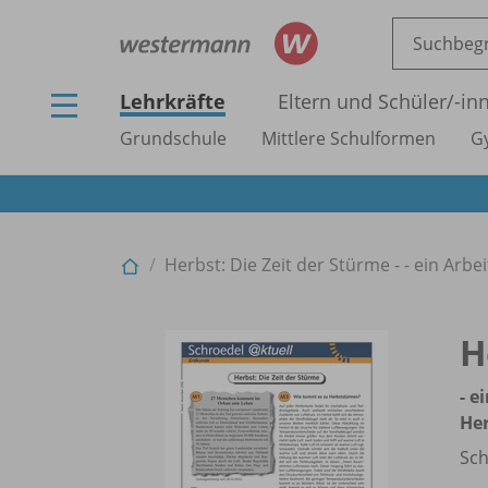
Lehrkräfte
Eltern und Schüler/
-in
Grundschule
Mittlere Schulformen
G
Herbst: Die Zeit der Stürme - - ein Arb
H
- e
He
Sch