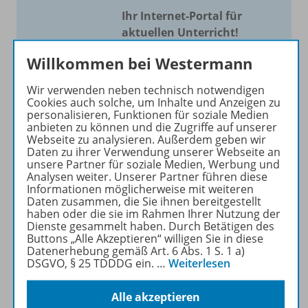
Ihr Internet-Portal für
aktuellen Unterricht!
Mit Schroedel aktuell bieten
Willkommen bei Westermann
wir Ihnen einen Service, um
Wir verwenden neben technisch notwendigen
Ihren Unterricht aktuell und
Cookies auch solche, um Inhalte und Anzeigen zu
einfach zu gestalten. Jede
personalisieren, Funktionen für soziale Medien
Woche drei bis vier
anbieten zu können und die Zugriffe auf unserer
Webseite zu analysieren. Außerdem geben wir
Neuerscheinungen mit
Daten zu ihrer Verwendung unserer Webseite an
großem Online Archiv.
unsere Partner für soziale Medien, Werbung und
Analysen weiter. Unserer Partner führen diese
Informationen möglicherweise mit weiteren
Mehr erfahren
Daten zusammen, die Sie ihnen bereitgestellt
haben oder die sie im Rahmen Ihrer Nutzung der
Dienste gesammelt haben. Durch Betätigen des
Buttons „Alle Akzeptieren“ willigen Sie in diese
Datenerhebung gemäß Art. 6 Abs. 1 S. 1 a)
DSGVO, § 25 TDDDG ein.
…
Weiterlesen
Informationen
Alle akzeptieren