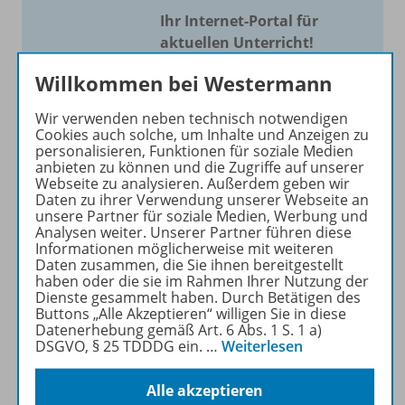
Ihr Internet-Portal für
aktuellen Unterricht!
Mit Schroedel aktuell bieten
Willkommen bei Westermann
wir Ihnen einen Service, um
Wir verwenden neben technisch notwendigen
Ihren Unterricht aktuell und
Cookies auch solche, um Inhalte und Anzeigen zu
einfach zu gestalten. Jede
personalisieren, Funktionen für soziale Medien
Woche drei bis vier
anbieten zu können und die Zugriffe auf unserer
Webseite zu analysieren. Außerdem geben wir
Neuerscheinungen mit
Daten zu ihrer Verwendung unserer Webseite an
großem Online Archiv.
unsere Partner für soziale Medien, Werbung und
Analysen weiter. Unserer Partner führen diese
Informationen möglicherweise mit weiteren
Mehr erfahren
Daten zusammen, die Sie ihnen bereitgestellt
haben oder die sie im Rahmen Ihrer Nutzung der
Dienste gesammelt haben. Durch Betätigen des
Buttons „Alle Akzeptieren“ willigen Sie in diese
Datenerhebung gemäß Art. 6 Abs. 1 S. 1 a)
DSGVO, § 25 TDDDG ein.
…
Weiterlesen
Informationen
Alle akzeptieren