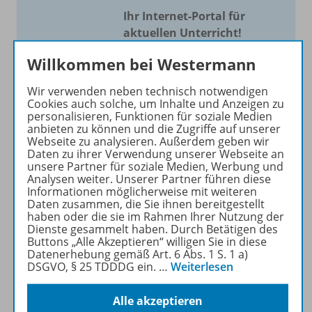
Ihr Internet-Portal für
aktuellen Unterricht!
Mit Schroedel aktuell bieten
Willkommen bei Westermann
wir Ihnen einen Service, um
Wir verwenden neben technisch notwendigen
Ihren Unterricht aktuell und
Cookies auch solche, um Inhalte und Anzeigen zu
einfach zu gestalten. Jede
personalisieren, Funktionen für soziale Medien
Woche drei bis vier
anbieten zu können und die Zugriffe auf unserer
Webseite zu analysieren. Außerdem geben wir
Neuerscheinungen mit
Daten zu ihrer Verwendung unserer Webseite an
großem Online Archiv.
unsere Partner für soziale Medien, Werbung und
Analysen weiter. Unserer Partner führen diese
Informationen möglicherweise mit weiteren
Mehr erfahren
Daten zusammen, die Sie ihnen bereitgestellt
haben oder die sie im Rahmen Ihrer Nutzung der
Dienste gesammelt haben. Durch Betätigen des
Buttons „Alle Akzeptieren“ willigen Sie in diese
Datenerhebung gemäß Art. 6 Abs. 1 S. 1 a)
DSGVO, § 25 TDDDG ein.
…
Weiterlesen
Informationen
Alle akzeptieren