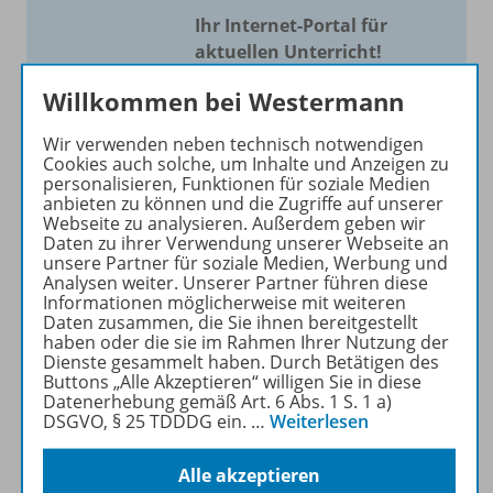
Ihr Internet-Portal für
aktuellen Unterricht!
Mit Schroedel aktuell bieten
Willkommen bei Westermann
wir Ihnen einen Service, um
Wir verwenden neben technisch notwendigen
Ihren Unterricht aktuell und
Cookies auch solche, um Inhalte und Anzeigen zu
einfach zu gestalten. Jede
personalisieren, Funktionen für soziale Medien
Woche drei bis vier
anbieten zu können und die Zugriffe auf unserer
Webseite zu analysieren. Außerdem geben wir
Neuerscheinungen mit
Daten zu ihrer Verwendung unserer Webseite an
großem Online Archiv.
unsere Partner für soziale Medien, Werbung und
Analysen weiter. Unserer Partner führen diese
Informationen möglicherweise mit weiteren
Mehr erfahren
Daten zusammen, die Sie ihnen bereitgestellt
haben oder die sie im Rahmen Ihrer Nutzung der
Dienste gesammelt haben. Durch Betätigen des
Buttons „Alle Akzeptieren“ willigen Sie in diese
Datenerhebung gemäß Art. 6 Abs. 1 S. 1 a)
DSGVO, § 25 TDDDG ein.
…
Weiterlesen
Informationen
Alle akzeptieren