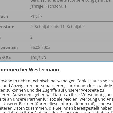
jährige, Fachschule
fach
Physik
enstufe
9. Schuljahr bis 11. Schuljahr
n
2
ienen am
26.08.2003
größe
190,3 kB
format
PDF-Dokument
kommen bei Westermann
erwenden neben technisch notwendigen Cookies auch solc
e und Anzeigen zu personalisieren, Funktionen für soziale 
ten zu können und die Zugriffe auf unserer Webseite zu
hreibung
sieren. Außerdem geben wir Daten zu ihrer Verwendung un
ite an unsere Partner für soziale Medien, Werbung und An
r. Unserer Partner führen diese Informationen möglicherwe
eiteren Daten zusammen, die Sie ihnen bereitgestellt haben
ie im Rahmen Ihrer Nutzung der Dienste gesammelt haben. 
als 50 Millionen Menschen waren in den USA und Kanada am