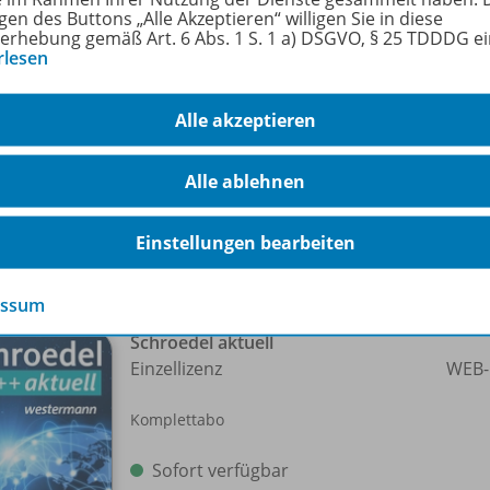
gen des Buttons „Alle Akzeptieren“ willigen Sie in diese
 betroffen. In Deutschland versicherten die großen Energiev
erhebung gemäß Art. 6 Abs. 1 S. 1 a) DSGVO, § 25 TDDDG e
her Stromausfall nicht zu befürchten sei. Sind bei uns St
rlesen
fe des Arbeitsblattes erarbeiten sich die Schülerinnen und 
rgungssicherheit und erörtern die Risiken eines Preiswet
Alle akzeptieren
lasse 9. –
Alle ablehnen
Einstellungen bearbeiten
-Pakete
essum
Schroedel aktuell
Einzellizenz
WEB-
Komplettabo
Sofort verfügbar