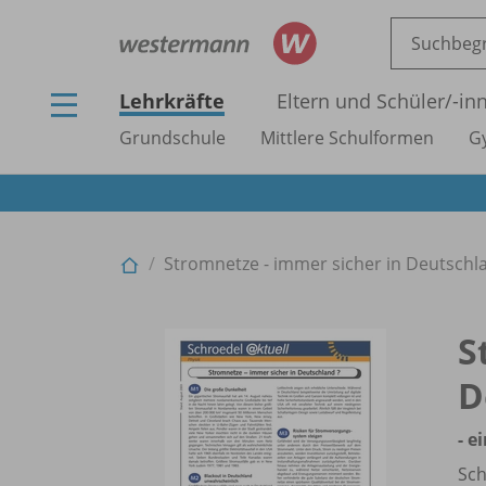
Lehrkräfte
Eltern und Schüler/
-in
Grundschule
Mittlere Schulformen
G
Stromnetze - immer sicher in Deutschlan
S
D
- e
Sch