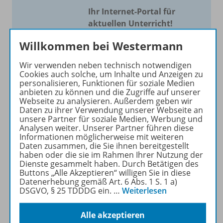
Ihr Internet-Portal für
aktuellen Unterricht!
Mit Schroedel aktuell bieten
Willkommen bei Westermann
wir Ihnen einen Service, um
Wir verwenden neben technisch notwendigen
Ihren Unterricht aktuell und
Cookies auch solche, um Inhalte und Anzeigen zu
einfach zu gestalten. Jede
personalisieren, Funktionen für soziale Medien
Woche drei bis vier
anbieten zu können und die Zugriffe auf unserer
Webseite zu analysieren. Außerdem geben wir
Neuerscheinungen mit
Daten zu ihrer Verwendung unserer Webseite an
großem Online Archiv.
unsere Partner für soziale Medien, Werbung und
Analysen weiter. Unserer Partner führen diese
Informationen möglicherweise mit weiteren
Mehr erfahren
Daten zusammen, die Sie ihnen bereitgestellt
haben oder die sie im Rahmen Ihrer Nutzung der
Dienste gesammelt haben. Durch Betätigen des
Buttons „Alle Akzeptieren“ willigen Sie in diese
Datenerhebung gemäß Art. 6 Abs. 1 S. 1 a)
DSGVO, § 25 TDDDG ein.
…
Weiterlesen
Informationen
Alle akzeptieren