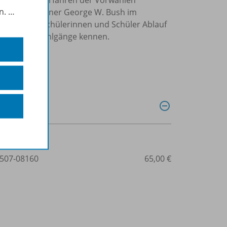
in.
…
den Republikaner George W. Bush im
en sich die Schülerinnen und Schüler Ablauf
er ersten Wahlgänge kennen.
507-08160
65,00 €