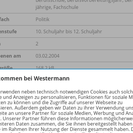
jährige, Fachschule
fach
Politik
enstufe
10. Schuljahr bis 12. Schuljahr
n
2
ienen am
03.02.2004
größe
168,2 kB
kommen bei Westermann
format
PDF-Dokument
erwenden neben technisch notwendigen Cookies auch solc
e und Anzeigen zu personalisieren, Funktionen für soziale 
ten zu können und die Zugriffe auf unserer Webseite zu
sieren. Außerdem geben wir Daten zu ihrer Verwendung un
hreibung
ite an unsere Partner für soziale Medien, Werbung und An
r. Unserer Partner führen diese Informationen möglicherwe
eiteren Daten zusammen, die Sie ihnen bereitgestellt haben
ie im Rahmen Ihrer Nutzung der Dienste gesammelt haben. 
ampf um die Macht im Weißen Haus hat begonnen: Im hart