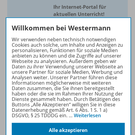
Ihr Internet-Portal für
aktuellen Unterricht!
Mit Schroedel aktuell bieten
Willkommen bei Westermann
wir Ihnen einen Service, um
Wir verwenden neben technisch notwendigen
Ihren Unterricht aktuell und
Cookies auch solche, um Inhalte und Anzeigen zu
einfach zu gestalten. Jede
personalisieren, Funktionen für soziale Medien
Woche drei bis vier
anbieten zu können und die Zugriffe auf unserer
Webseite zu analysieren. Außerdem geben wir
Neuerscheinungen mit
Daten zu ihrer Verwendung unserer Webseite an
großem Online Archiv.
unsere Partner für soziale Medien, Werbung und
Analysen weiter. Unserer Partner führen diese
Informationen möglicherweise mit weiteren
Mehr erfahren
Daten zusammen, die Sie ihnen bereitgestellt
haben oder die sie im Rahmen Ihrer Nutzung der
Dienste gesammelt haben. Durch Betätigen des
Buttons „Alle Akzeptieren“ willigen Sie in diese
Datenerhebung gemäß Art. 6 Abs. 1 S. 1 a)
DSGVO, § 25 TDDDG ein.
…
Weiterlesen
Informationen
Alle akzeptieren