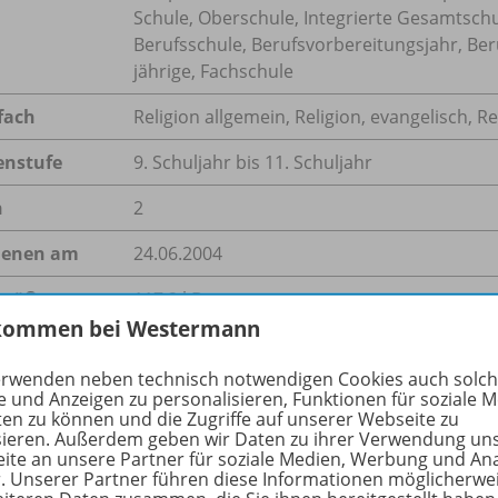
Schule, Oberschule, Integrierte Gesamtsch
Berufsschule, Berufsvorbereitungsjahr, Ber
jährige, Fachschule
fach
Religion allgemein
,
Religion, evangelisch
,
Re
enstufe
9. Schuljahr bis 11. Schuljahr
n
2
ienen am
24.06.2004
größe
117,2 kB
kommen bei Westermann
format
PDF-Dokument
erwenden neben technisch notwendigen Cookies auch solc
e und Anzeigen zu personalisieren, Funktionen für soziale 
ten zu können und die Zugriffe auf unserer Webseite zu
sieren. Außerdem geben wir Daten zu ihrer Verwendung un
hreibung
ite an unsere Partner für soziale Medien, Werbung und An
r. Unserer Partner führen diese Informationen möglicherwe