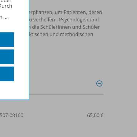
 oder
Durch
es Gesicht verpflanzen, um Patienten, deren
in.
…
bensqualität zu verhelfen - Psychologen und
tts setzen sich die Schülerinnen und Schüler
hrlichen didaktischen und methodischen
507-08160
65,00 €