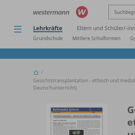
Lehrkräfte
Eltern und Schüler/
-in
Grundschule
Mittlere Schulformen
G
Gesichtstransplantation - ethisch und medizi
Deutschunterricht)
G
e
u