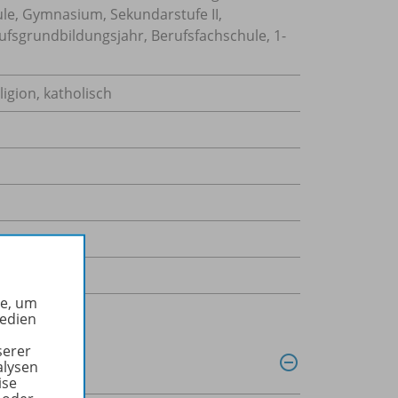
ule, Gymnasium, Sekundarstufe II,
ufsgrundbildungsjahr, Berufsfachschule, 1-
ligion, katholisch
he, um
Medien
serer
alysen
ise