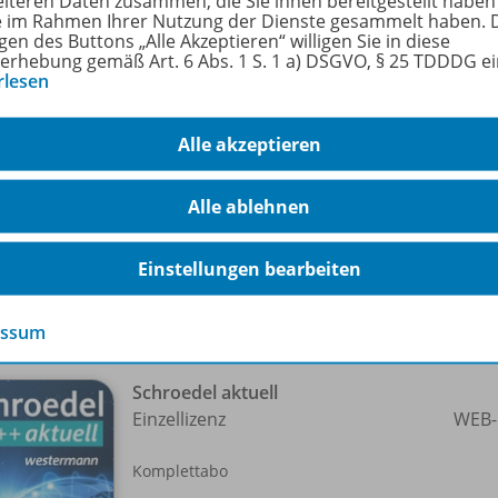
eiteren Daten zusammen, die Sie ihnen bereitgestellt haben
ie im Rahmen Ihrer Nutzung der Dienste gesammelt haben. 
gen des Buttons „Alle Akzeptieren“ willigen Sie in diese
anische Chirurgen wollen noch in diesem Jahr ein komplett
erhebung gemäß Art. 6 Abs. 1 S. 1 a) DSGVO, § 25 TDDDG e
ter durch Krankheit oder Unfall entstellt sind, zu neuer Le
rlesen
r warnen vor den seelischen Folgen. Mithilfe des Arbeitsbla
entativ mit einem sensiblen Thema auseinander. Mit ausfü
Alle akzeptieren
isen.
die Klassen 9 bis 11. -
Alle ablehnen
Einstellungen bearbeiten
-Pakete
essum
Schroedel aktuell
Einzellizenz
WEB-
Komplettabo