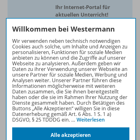
Ihr Internet-Portal für
aktuellen Unterricht!
Mit Schroedel aktuell bieten
Willkommen bei Westermann
wir Ihnen einen Service, um
Wir verwenden neben technisch notwendigen
Ihren Unterricht aktuell und
Cookies auch solche, um Inhalte und Anzeigen zu
einfach zu gestalten. Jede
personalisieren, Funktionen für soziale Medien
Woche drei bis vier
anbieten zu können und die Zugriffe auf unserer
Webseite zu analysieren. Außerdem geben wir
Neuerscheinungen mit
Daten zu ihrer Verwendung unserer Webseite an
großem Online Archiv.
unsere Partner für soziale Medien, Werbung und
Analysen weiter. Unserer Partner führen diese
Informationen möglicherweise mit weiteren
Mehr erfahren
Daten zusammen, die Sie ihnen bereitgestellt
haben oder die sie im Rahmen Ihrer Nutzung der
Dienste gesammelt haben. Durch Betätigen des
Buttons „Alle Akzeptieren“ willigen Sie in diese
Datenerhebung gemäß Art. 6 Abs. 1 S. 1 a)
DSGVO, § 25 TDDDG ein.
…
Weiterlesen
Informationen
Alle akzeptieren