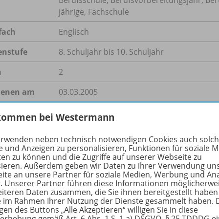
jährige, Fachschule
fach
Englisch
enstufe
8. Schuljahr bis 10. Schuljahr
n
2
ienen am
03.03.2005
größe
112,3 kB
kommen bei Westermann
format
PDF-Dokument
erwenden neben technisch notwendigen Cookies auch solc
e und Anzeigen zu personalisieren, Funktionen für soziale 
ten zu können und die Zugriffe auf unserer Webseite zu
sieren. Außerdem geben wir Daten zu ihrer Verwendung un
ite an unsere Partner für soziale Medien, Werbung und An
hreibung
r. Unserer Partner führen diese Informationen möglicherwe
eiteren Daten zusammen, die Sie ihnen bereitgestellt haben
ie im Rahmen Ihrer Nutzung der Dienste gesammelt haben. 
gen des Buttons „Alle Akzeptieren“ willigen Sie in diese
erhebung gemäß Art. 6 Abs. 1 S. 1 a) DSGVO, § 25 TDDDG e
r royal wedding is on its way for the British Royals. Pupils