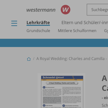
Lehrkräfte
Eltern und Schüler/
-in
Grundschule
Mittlere Schulformen
G
A Royal Wedding: Charles and Camilla - -
A
C
- e
Sch