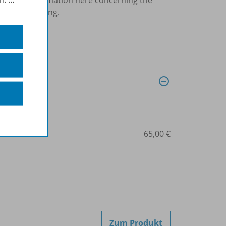
 of the wedding.
507-08160
65,00 €
Zum Produkt