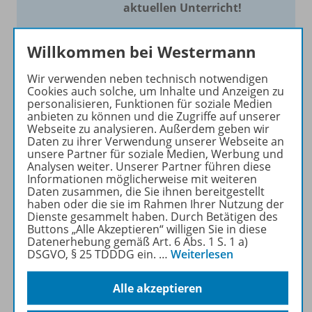
aktuellen Unterricht!
Mit Schroedel aktuell bieten
Willkommen bei Westermann
wir Ihnen einen Service, um
Ihren Unterricht aktuell und
Wir verwenden neben technisch notwendigen
einfach zu gestalten. Jede
Cookies auch solche, um Inhalte und Anzeigen zu
Woche drei bis vier
personalisieren, Funktionen für soziale Medien
anbieten zu können und die Zugriffe auf unserer
Neuerscheinungen mit
Webseite zu analysieren. Außerdem geben wir
großem Online Archiv.
Daten zu ihrer Verwendung unserer Webseite an
unsere Partner für soziale Medien, Werbung und
Analysen weiter. Unserer Partner führen diese
Mehr erfahren
Informationen möglicherweise mit weiteren
Daten zusammen, die Sie ihnen bereitgestellt
haben oder die sie im Rahmen Ihrer Nutzung der
Dienste gesammelt haben. Durch Betätigen des
Buttons „Alle Akzeptieren“ willigen Sie in diese
Datenerhebung gemäß Art. 6 Abs. 1 S. 1 a)
DSGVO, § 25 TDDDG ein.
…
Weiterlesen
Informationen
Alle akzeptieren