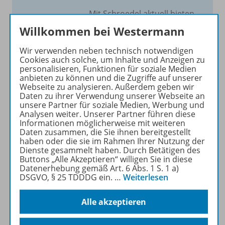
Mit Schroedel aktuell bieten
wir Ihnen einen Service, um
Willkommen bei Westermann
Ihren Unterricht aktuell und
einfach zu gestalten. Jede
Wir verwenden neben technisch notwendigen
Cookies auch solche, um Inhalte und Anzeigen zu
Woche drei bis vier
personalisieren, Funktionen für soziale Medien
Neuerscheinungen mit
anbieten zu können und die Zugriffe auf unserer
großem Online Archiv.
Webseite zu analysieren. Außerdem geben wir
Daten zu ihrer Verwendung unserer Webseite an
unsere Partner für soziale Medien, Werbung und
Mehr erfahren
Analysen weiter. Unserer Partner führen diese
Informationen möglicherweise mit weiteren
Daten zusammen, die Sie ihnen bereitgestellt
haben oder die sie im Rahmen Ihrer Nutzung der
Dienste gesammelt haben. Durch Betätigen des
Buttons „Alle Akzeptieren“ willigen Sie in diese
Datenerhebung gemäß Art. 6 Abs. 1 S. 1 a)
Informationen
DSGVO, § 25 TDDDG ein.
…
Weiterlesen
Alle akzeptieren
Beschreibung