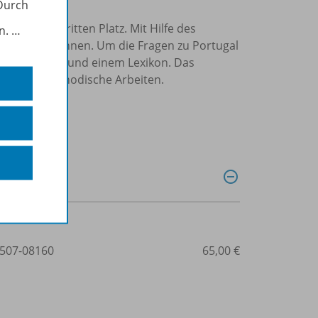
Durch
l um den dritten Platz. Mit Hilfe des
in.
…
pielerisch kennen. Um die Fragen zu Portugal
it dem Atlas und einem Lexikon. Das
grafisch-methodische Arbeiten.
507-08160
65,00 €