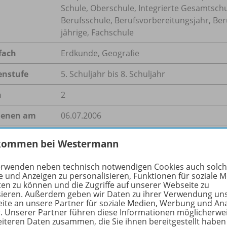
Schule, Oberschule, Integrierte Gesamtsch
Berufsschule, Berufsvorbereitungsjahr, Ber
jährige, Fachschule
fach
Erdkunde
,
Geografie
enstufe
5. Schuljahr bis 8. Schuljahr
n
2
ienen am
06.07.2006
größe
184,0 kB
kommen bei Westermann
format
PDF-Dokument
erwenden neben technisch notwendigen Cookies auch solc
e und Anzeigen zu personalisieren, Funktionen für soziale 
ten zu können und die Zugriffe auf unserer Webseite zu
sieren. Außerdem geben wir Daten zu ihrer Verwendung un
ite an unsere Partner für soziale Medien, Werbung und An
hreibung
r. Unserer Partner führen diese Informationen möglicherwe
eiteren Daten zusammen, die Sie ihnen bereitgestellt haben