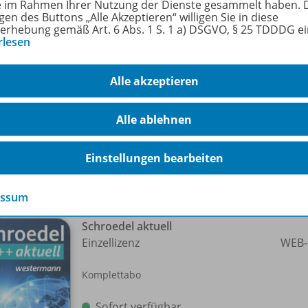
ie im Rahmen Ihrer Nutzung der Dienste gesammelt haben. 
gen des Buttons „Alle Akzeptieren“ willigen Sie in diese
al ist der Gegner der deutschen Nationalmannschaft im Spie
erhebung gemäß Art. 6 Abs. 1 S. 1 a) DSGVO, § 25 TDDDG e
rlesen
sblattes lernen die Schülerinnen und Schüler dieses Land s
worten zu können, arbeiten die Schülerinnen und Schüler m
sblatt vermittelt topografisches Wissen und schult das geo
Alle akzeptieren
ie Klassen 5 bis 8. -
Alle ablehnen
Einstellungen bearbeiten
-Pakete
essum
Schroedel aktuell
Einzellizenz
WEB-
Komplettabo
Sofort verfügbar