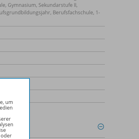
ule, Gymnasium, Sekundarstufe II,
ufsgrundbildungsjahr, Berufsfachschule, 1-
he, um
Medien
serer
alysen
ise
 oder