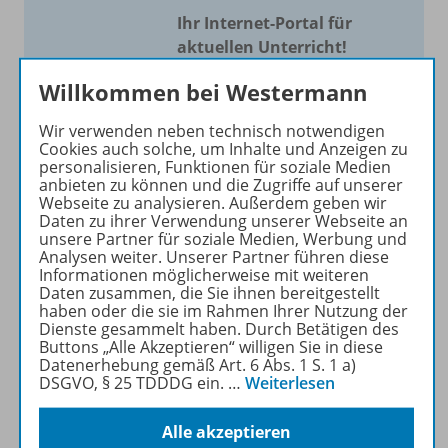
Ihr Internet-Portal für
aktuellen Unterricht!
Mit Schroedel aktuell bieten
Willkommen bei Westermann
wir Ihnen einen Service, um
Wir verwenden neben technisch notwendigen
Ihren Unterricht aktuell und
Cookies auch solche, um Inhalte und Anzeigen zu
einfach zu gestalten. Jede
personalisieren, Funktionen für soziale Medien
Woche drei bis vier
anbieten zu können und die Zugriffe auf unserer
Webseite zu analysieren. Außerdem geben wir
Neuerscheinungen mit
Daten zu ihrer Verwendung unserer Webseite an
großem Online Archiv.
unsere Partner für soziale Medien, Werbung und
Analysen weiter. Unserer Partner führen diese
Informationen möglicherweise mit weiteren
Mehr erfahren
Daten zusammen, die Sie ihnen bereitgestellt
haben oder die sie im Rahmen Ihrer Nutzung der
Dienste gesammelt haben. Durch Betätigen des
Buttons „Alle Akzeptieren“ willigen Sie in diese
Datenerhebung gemäß Art. 6 Abs. 1 S. 1 a)
DSGVO, § 25 TDDDG ein.
…
Weiterlesen
Informationen
Alle akzeptieren