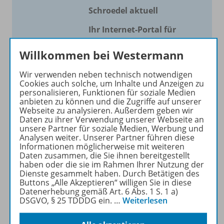
Schroedel aktuell
Ihr Internet-Portal für
aktuellen Unterricht!
Willkommen bei Westermann
Mit Schroedel aktuell bieten
wir Ihnen einen Service, um
Wir verwenden neben technisch notwendigen
Cookies auch solche, um Inhalte und Anzeigen zu
Ihren Unterricht aktuell und
personalisieren, Funktionen für soziale Medien
einfach zu gestalten. Jede
anbieten zu können und die Zugriffe auf unserer
Woche drei bis vier
Webseite zu analysieren. Außerdem geben wir
Daten zu ihrer Verwendung unserer Webseite an
Neuerscheinungen mit
unsere Partner für soziale Medien, Werbung und
großem Online Archiv.
Analysen weiter. Unserer Partner führen diese
Informationen möglicherweise mit weiteren
Daten zusammen, die Sie ihnen bereitgestellt
Mehr erfahren
haben oder die sie im Rahmen Ihrer Nutzung der
Dienste gesammelt haben. Durch Betätigen des
Buttons „Alle Akzeptieren“ willigen Sie in diese
Datenerhebung gemäß Art. 6 Abs. 1 S. 1 a)
DSGVO, § 25 TDDDG ein.
…
Weiterlesen