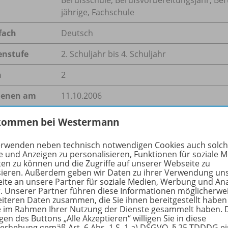
jährige, Fachschule
fach
Deutsch
enstufe
2. Schuljahr bis 4. Schuljahr
n
2
ienen am
11.10.2006
größe
167,6 kB
kommen bei Westermann
format
PDF-Dokument
erwenden neben technisch notwendigen Cookies auch solc
e und Anzeigen zu personalisieren, Funktionen für soziale 
ten zu können und die Zugriffe auf unserer Webseite zu
sieren. Außerdem geben wir Daten zu ihrer Verwendung un
ite an unsere Partner für soziale Medien, Werbung und An
hreibung
r. Unserer Partner führen diese Informationen möglicherwe
eiteren Daten zusammen, die Sie ihnen bereitgestellt haben
ie im Rahmen Ihrer Nutzung der Dienste gesammelt haben. 
gen des Buttons „Alle Akzeptieren“ willigen Sie in diese
erhebung gemäß Art. 6 Abs. 1 S. 1 a) DSGVO, § 25 TDDDG e
inem Silbenrätsel fügen die Schülerinnen und Schüler Herb