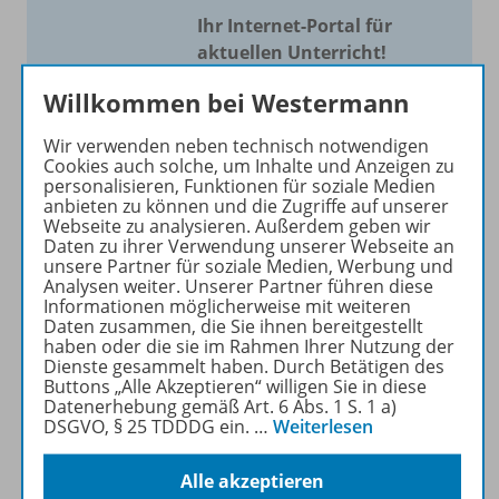
Ihr Internet-Portal für
aktuellen Unterricht!
Mit Schroedel aktuell bieten
Willkommen bei Westermann
wir Ihnen einen Service, um
Wir verwenden neben technisch notwendigen
Ihren Unterricht aktuell und
Cookies auch solche, um Inhalte und Anzeigen zu
einfach zu gestalten. Jede
personalisieren, Funktionen für soziale Medien
Woche drei bis vier
anbieten zu können und die Zugriffe auf unserer
Webseite zu analysieren. Außerdem geben wir
Neuerscheinungen mit
Daten zu ihrer Verwendung unserer Webseite an
großem Online Archiv.
unsere Partner für soziale Medien, Werbung und
Analysen weiter. Unserer Partner führen diese
Informationen möglicherweise mit weiteren
Mehr erfahren
Daten zusammen, die Sie ihnen bereitgestellt
haben oder die sie im Rahmen Ihrer Nutzung der
Dienste gesammelt haben. Durch Betätigen des
Buttons „Alle Akzeptieren“ willigen Sie in diese
Datenerhebung gemäß Art. 6 Abs. 1 S. 1 a)
DSGVO, § 25 TDDDG ein.
…
Weiterlesen
Informationen
Alle akzeptieren