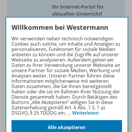
Ihr Internet-Portal für
aktuellen Unterricht!
Mit Schroedel aktuell bieten
Willkommen bei Westermann
wir Ihnen einen Service, um
Wir verwenden neben technisch notwendigen
Ihren Unterricht aktuell und
Cookies auch solche, um Inhalte und Anzeigen zu
einfach zu gestalten. Jede
personalisieren, Funktionen für soziale Medien
Woche drei bis vier
anbieten zu können und die Zugriffe auf unserer
Webseite zu analysieren. Außerdem geben wir
Neuerscheinungen mit
Daten zu ihrer Verwendung unserer Webseite an
großem Online Archiv.
unsere Partner für soziale Medien, Werbung und
Analysen weiter. Unserer Partner führen diese
Informationen möglicherweise mit weiteren
Mehr erfahren
Daten zusammen, die Sie ihnen bereitgestellt
haben oder die sie im Rahmen Ihrer Nutzung der
Dienste gesammelt haben. Durch Betätigen des
Buttons „Alle Akzeptieren“ willigen Sie in diese
Datenerhebung gemäß Art. 6 Abs. 1 S. 1 a)
DSGVO, § 25 TDDDG ein.
…
Weiterlesen
Informationen
Alle akzeptieren