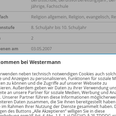
jährige, Fachschule
fach
Religion allgemein
,
Religion, evangelisch
,
Re
enstufe
8. Schuljahr bis 10. Schuljahr
n
2
ienen am
03.05.2007
größe
140,7 kB
kommen bei Westermann
format
PDF-Dokument
erwenden neben technisch notwendigen Cookies auch solc
e und Anzeigen zu personalisieren, Funktionen für soziale 
ten zu können und die Zugriffe auf unserer Webseite zu
sieren. Außerdem geben wir Daten zu ihrer Verwendung un
ite an unsere Partner für soziale Medien, Werbung und An
hreibung
r. Unserer Partner führen diese Informationen möglicherwe
eiteren Daten zusammen, die Sie ihnen bereitgestellt haben
ie im Rahmen Ihrer Nutzung der Dienste gesammelt haben. 
gen des Buttons „Alle Akzeptieren“ willigen Sie in diese
erhebung gemäß Art. 6 Abs. 1 S. 1 a) DSGVO, § 25 TDDDG e
tzen stundenlang vor ihrem Rechner und können sich kein L