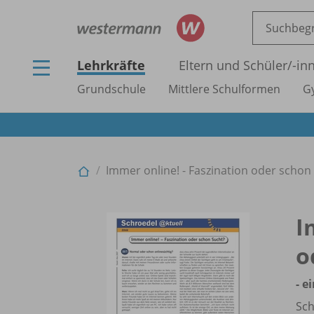
Lehrkräfte
Eltern und Schüler/
-in
Grundschule
Mittlere Schulformen
G
Immer online! - Faszination oder schon S
I
o
- e
Sch