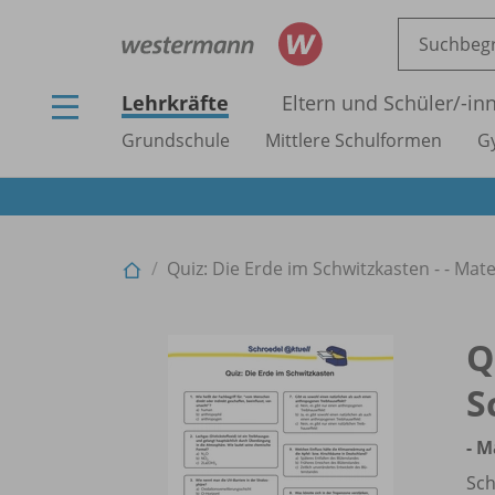
Lehrkräfte
Eltern und Schüler/
-in
Grundschule
Mittlere Schulformen
G
Quiz: Die Erde im Schwitzkasten - - Mat
Q
S
- M
Sch