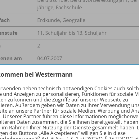
jährige, Fachschule
fach
Erdkunde
,
Geografie
enstufe
11. Schuljahr bis 13. Schuljahr
n
2
ienen am
04.07.2007
größe
73,0 kB
kommen bei Westermann
format
PDF-Dokument
erwenden neben technisch notwendigen Cookies auch solc
e und Anzeigen zu personalisieren, Funktionen für soziale 
ten zu können und die Zugriffe auf unserer Webseite zu
sieren. Außerdem geben wir Daten zu ihrer Verwendung un
ite an unsere Partner für soziale Medien, Werbung und An
hreibung
r. Unserer Partner führen diese Informationen möglicherwe
eiteren Daten zusammen, die Sie ihnen bereitgestellt haben
ie im Rahmen Ihrer Nutzung der Dienste gesammelt haben. 
gen des Buttons „Alle Akzeptieren“ willigen Sie in diese
erhebung gemäß Art. 6 Abs. 1 S. 1 a) DSGVO, § 25 TDDDG e
iz bietet Schülerinnen und Schüler der Oberstufe die Mögli