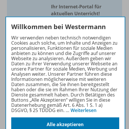
Ihr Internet-Portal für
aktuellen Unterricht!
Mit Schroedel aktuell bieten
Willkommen bei Westermann
wir Ihnen einen Service, um
Wir verwenden neben technisch notwendigen
Ihren Unterricht aktuell und
Cookies auch solche, um Inhalte und Anzeigen zu
einfach zu gestalten. Jede
personalisieren, Funktionen für soziale Medien
Woche drei bis vier
anbieten zu können und die Zugriffe auf unserer
Webseite zu analysieren. Außerdem geben wir
Neuerscheinungen mit
Daten zu ihrer Verwendung unserer Webseite an
großem Online Archiv.
unsere Partner für soziale Medien, Werbung und
Analysen weiter. Unserer Partner führen diese
Informationen möglicherweise mit weiteren
Mehr erfahren
Daten zusammen, die Sie ihnen bereitgestellt
haben oder die sie im Rahmen Ihrer Nutzung der
Dienste gesammelt haben. Durch Betätigen des
Buttons „Alle Akzeptieren“ willigen Sie in diese
Datenerhebung gemäß Art. 6 Abs. 1 S. 1 a)
DSGVO, § 25 TDDDG ein.
…
Weiterlesen
Informationen
Alle akzeptieren