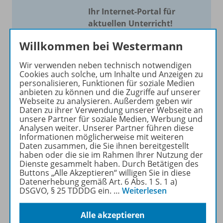
Ihr Internet-Portal für
aktuellen Unterricht!
Mit Schroedel aktuell bieten
Willkommen bei Westermann
wir Ihnen einen Service, um
Wir verwenden neben technisch notwendigen
Ihren Unterricht aktuell und
Cookies auch solche, um Inhalte und Anzeigen zu
einfach zu gestalten. Jede
personalisieren, Funktionen für soziale Medien
Woche drei bis vier
anbieten zu können und die Zugriffe auf unserer
Webseite zu analysieren. Außerdem geben wir
Neuerscheinungen mit
Daten zu ihrer Verwendung unserer Webseite an
großem Online Archiv.
unsere Partner für soziale Medien, Werbung und
Analysen weiter. Unserer Partner führen diese
Informationen möglicherweise mit weiteren
Mehr erfahren
Daten zusammen, die Sie ihnen bereitgestellt
haben oder die sie im Rahmen Ihrer Nutzung der
Dienste gesammelt haben. Durch Betätigen des
Buttons „Alle Akzeptieren“ willigen Sie in diese
Datenerhebung gemäß Art. 6 Abs. 1 S. 1 a)
DSGVO, § 25 TDDDG ein.
…
Weiterlesen
Informationen
Alle akzeptieren