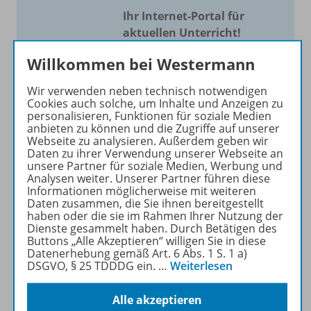
Ihr Internet-Portal für
aktuellen Unterricht!
Mit Schroedel aktuell bieten
Willkommen bei Westermann
wir Ihnen einen Service, um
Wir verwenden neben technisch notwendigen
Ihren Unterricht aktuell und
Cookies auch solche, um Inhalte und Anzeigen zu
einfach zu gestalten. Jede
personalisieren, Funktionen für soziale Medien
Woche drei bis vier
anbieten zu können und die Zugriffe auf unserer
Webseite zu analysieren. Außerdem geben wir
Neuerscheinungen mit
Daten zu ihrer Verwendung unserer Webseite an
großem Online Archiv.
unsere Partner für soziale Medien, Werbung und
Analysen weiter. Unserer Partner führen diese
Informationen möglicherweise mit weiteren
Mehr erfahren
Daten zusammen, die Sie ihnen bereitgestellt
haben oder die sie im Rahmen Ihrer Nutzung der
Dienste gesammelt haben. Durch Betätigen des
Buttons „Alle Akzeptieren“ willigen Sie in diese
Datenerhebung gemäß Art. 6 Abs. 1 S. 1 a)
DSGVO, § 25 TDDDG ein.
…
Weiterlesen
Informationen
Alle akzeptieren