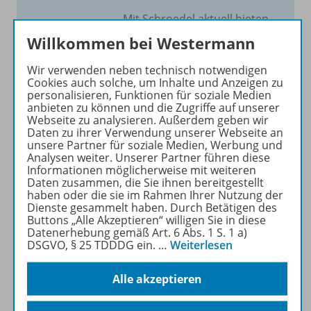
Mit Schroedel aktuell bieten
wir Ihnen einen Service, um
Willkommen bei Westermann
Ihren Unterricht aktuell und
einfach zu gestalten. Jede
Wir verwenden neben technisch notwendigen
Cookies auch solche, um Inhalte und Anzeigen zu
Woche drei bis vier
personalisieren, Funktionen für soziale Medien
Neuerscheinungen mit
anbieten zu können und die Zugriffe auf unserer
großem Online Archiv.
Webseite zu analysieren. Außerdem geben wir
Daten zu ihrer Verwendung unserer Webseite an
unsere Partner für soziale Medien, Werbung und
Mehr erfahren
Analysen weiter. Unserer Partner führen diese
Informationen möglicherweise mit weiteren
Daten zusammen, die Sie ihnen bereitgestellt
haben oder die sie im Rahmen Ihrer Nutzung der
Dienste gesammelt haben. Durch Betätigen des
Buttons „Alle Akzeptieren“ willigen Sie in diese
Datenerhebung gemäß Art. 6 Abs. 1 S. 1 a)
Informationen
DSGVO, § 25 TDDDG ein.
…
Weiterlesen
Alle akzeptieren
Beschreibung